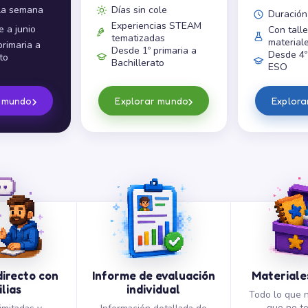
 la semana
Días sin cole
Duración
Experiencias STEAM
 a junio
Con talle
tematizadas
materiale
rimaria a
Desde 1º primaria a
Desde 4º 
to
Bachillerato
ESO
›
›
r mundo
Explorar mundo
Explor
irecto con
Informe de evaluación
Materiales
lias
individual
Todo lo que n
que no t