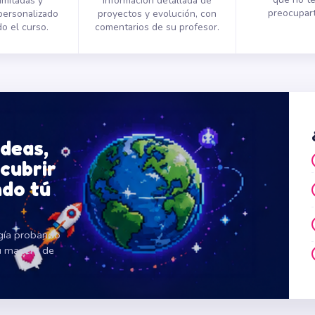
limitadas y
Información detallada de
preocupart
personalizado
proyectos y evolución, con
o el curso.
comentarios de su profesor.
ideas,
cubrir
do tú
ogía probando
u manera de
.