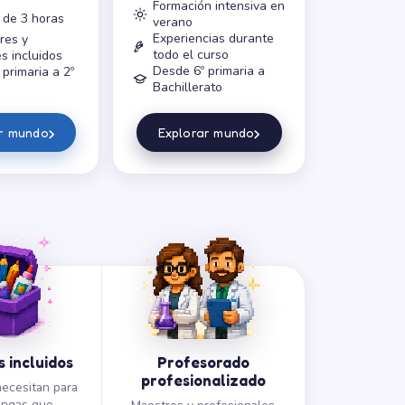
Formación intensiva en
 de 3 horas
verano
Experiencias durante
res y
todo el curso
s incluidos
Desde 6º primaria a
primaria a 2º
Bachillerato
›
›
ar mundo
Explorar mundo
 incluidos
Profesorado
profesionalizado
ecesitan para
engas que