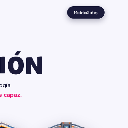
›
Matricúlate
IÓN
ogía
s capaz.