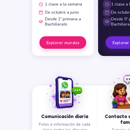
1 clase a la semana
1 clase a
De octubre a junio
De octubre
Desde 1º primaria a
Desde 5º p
Bachillerato
Bachillera
›
Explorar mundo
Explora
Comunicación diaria
Contacto d
fami
Fotos e información de cada
clase, todos los días por