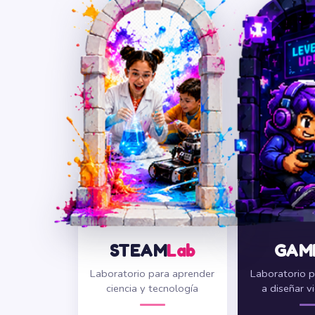
STEAM
Lab
GAM
Laboratorio para aprender
Laboratorio p
ciencia y tecnología
a diseñar v