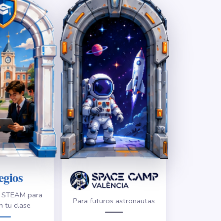
egios
s STEAM para
Para futuros astronautas
n tu clase