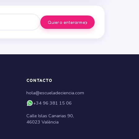
›
Quiero enterarme
CONTACTO
hola@escueladeciencia.com
+34 96 381 15 06
Calle Islas Canarias 90,
46023 València