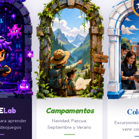
E
Lab
Campamentos
Col
ara aprender
Navidad, Pascua,
Excursione
ideojuegos
Septiembre y Verano
venir co