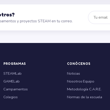
otros?
mpamentos y proyectos STEAM en tu correo.
PROGRAMAS
CONÓCENOS
STEAMLab
Noticias
GAMELab
Nosotros
·
Equipo
Campamentos
Metodología C.A.R.E.
Colegios
Normas de la escuela