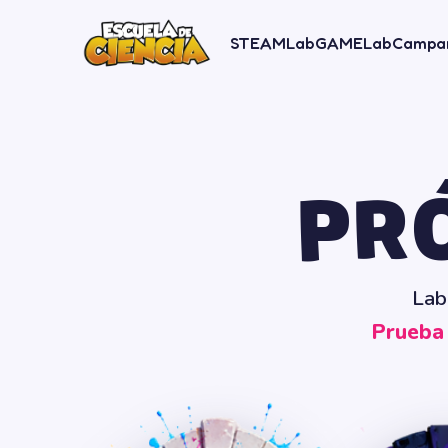
STEAMLab
GAMELab
Campa
PR
Lab
Prueba 