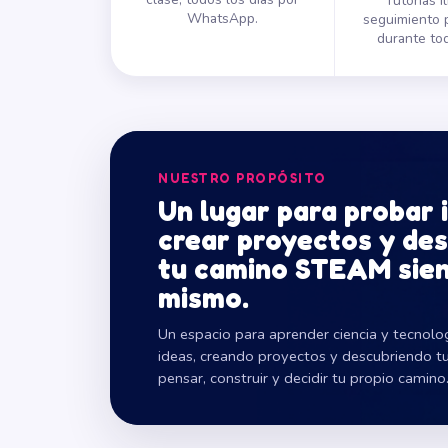
Tutorías i
WhatsApp.
seguimiento 
durante tod
NUESTRO PROPÓSITO
Un lugar para probar 
crear proyectos y des
tu camino STEAM sien
mismo.
Un espacio para aprender ciencia y tecnol
ideas, creando proyectos y descubriendo t
pensar, construir y decidir tu propio camino