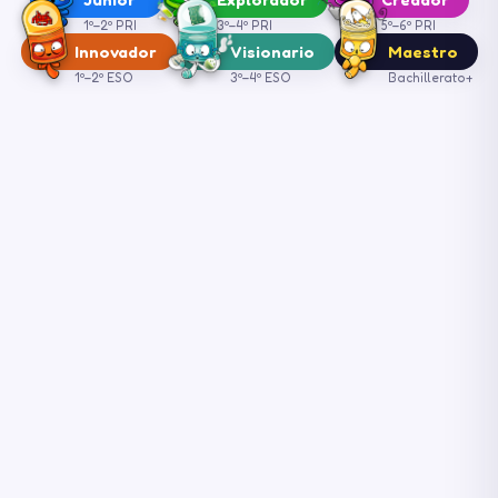
1º–2º PRI
3º–4º PRI
5º–6º PRI
Innovador
Visionario
Maestro
1º–2º ESO
3º–4º ESO
Bachillerato+
LUNES
MARTES
MIÉRCOLE
Creador
Innovador
15:45
17:15
Visionario
Junior
Junior
Junior
Explorador
Explorador
Explorador
17:15
18:45
Creador
Visionario
Creador