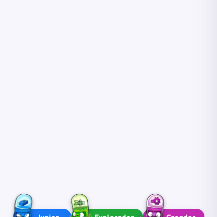
Innovador
1º y 2º de ESO
Visionario
3º y 4º de ESO
Maestro
Bachillerato+
Junior
Explorador
Creador