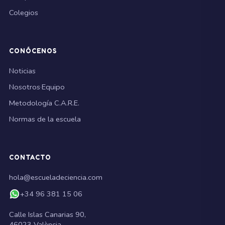
Colegios
CONÓCENOS
Noticias
Nosotros
·
Equipo
Metodología C.A.R.E.
Normas de la escuela
CONTACTO
hola@escueladeciencia.com
+34 96 381 15 06
Calle Islas Canarias 90,
46023 València