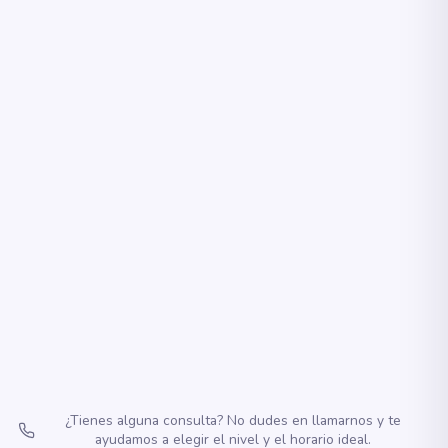
58 €/mes + 20 € matrícula anual
48 €/mes hermanos + 20 € matrícula anual
›
Matricúlate
Plazas limitadas
¿Tienes alguna consulta? No dudes en llamarnos y te
ayudamos a elegir el nivel y el horario ideal.